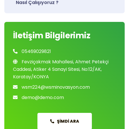
Nasıl Çalışıyoruz ?
İletişim Bilgilerimiz
05469029821
Fevziçakmak Mahallesi, Ahmet Petekçi
Caddesi, Atiker 4 Sanayi Sitesi, No:12/AK,
Karatay/KONYA
wsm224@wsminovasyon.com
demo@demo.com
ŞIMDI ARA